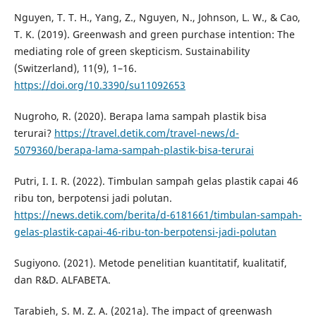
Nguyen, T. T. H., Yang, Z., Nguyen, N., Johnson, L. W., & Cao,
T. K. (2019). Greenwash and green purchase intention: The
mediating role of green skepticism. Sustainability
(Switzerland), 11(9), 1–16.
https://doi.org/10.3390/su11092653
Nugroho, R. (2020). Berapa lama sampah plastik bisa
terurai?
https://travel.detik.com/travel-news/d-
5079360/berapa-lama-sampah-plastik-bisa-terurai
Putri, I. I. R. (2022). Timbulan sampah gelas plastik capai 46
ribu ton, berpotensi jadi polutan.
https://news.detik.com/berita/d-6181661/timbulan-sampah-
gelas-plastik-capai-46-ribu-ton-berpotensi-jadi-polutan
Sugiyono. (2021). Metode penelitian kuantitatif, kualitatif,
dan R&D. ALFABETA.
Tarabieh, S. M. Z. A. (2021a). The impact of greenwash