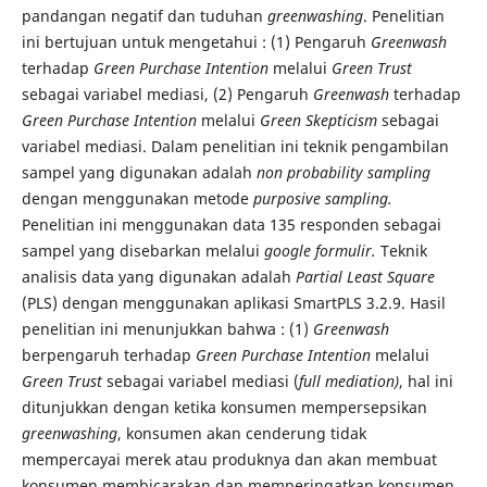
pandangan negatif dan tuduhan
greenwashing
. Penelitian
ini bertujuan untuk mengetahui : (1) Pengaruh
Greenwash
terhadap
Green Purchase Intention
melalui
Green Trust
sebagai variabel mediasi, (2) Pengaruh
Greenwash
terhadap
Green Purchase Intention
melalui
Green Skepticism
sebagai
variabel mediasi. Dalam penelitian ini teknik pengambilan
sampel yang digunakan adalah
non probability sampling
dengan menggunakan metode
purposive sampling.
Penelitian ini menggunakan data 135 responden sebagai
sampel yang disebarkan melalui
google formulir.
Teknik
analisis data yang digunakan adalah
Partial Least Square
(PLS) dengan menggunakan aplikasi SmartPLS 3.2.9. Hasil
penelitian ini menunjukkan bahwa : (1)
Greenwash
berpengaruh terhadap
Green Purchase Intention
melalui
Green Trust
sebagai variabel mediasi (
full mediation)
, hal ini
ditunjukkan dengan ketika konsumen mempersepsikan
greenwashing
, konsumen akan cenderung tidak
mempercayai merek atau produknya dan akan membuat
konsumen membicarakan dan memperingatkan konsumen