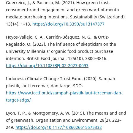
Guerreiro, J., & Pacheco, M. (2021). How green trust,
consumer brand engagement and green word-of-mouth
mediate purchasing intentions. Sustainability (Switzerland),
13(14), 1–13.
https://doi.org/10.3390/su13147877
Hoyos-Vallejo, C. A., Carrión-Bósquez, N. G., & Ortiz-
Regalado, O. (2023). The influence of skepticism on the
university Millennials’ organic food product purchase
intention. British Food Journal, 125(10), 3800–3816.
https://doi.org/10.1108/BFJ-02-2023-0093
Indonesia Climate Change Trust Fund. (2020). Sampah
plastik, laut tercemar, dan target SDGs.
https://www.icctf.or.id/sampah-plastik-laut-tercemar-dan-
target-sdgs/
Lyon, T. P., & Montgomery, A. W. (2015). The means and end
of greenwash. Organization and Environment, 28(2), 223–
249.
https://doi.org/10.1177/1086026615575332