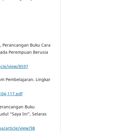
9, Perancangan Buku Cara
Pada Perempuan Berusia
icle/view/8597
am Pembelajaran. Lingkar
104-117.pdf
, Perancangan Buku
dul “Saya Ini”, Selaras
pa/article/view/98