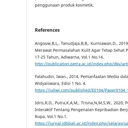
penggunaan produk kosmetik.
References
Angouw,B,L,. Tanudjaja,B,B,. Kurniawan,D., 201
Merawat Permasalahan Kulit Agar Tetap Sehat 
17-25 Tahun, Adiwarna, Vol.1 No.14.
http://publication.petra.ac.id/index.php/dkv/art
Falahudin, Iwan., 2014, Pemanfaatan Media dal
Widyaiswara, Edisi 1 No. 4.
https://juliwi.com/published/E0104/Paper0104_
Idris,R,D,. Putra,K,A,M,. Trisna,N,M,S,W., 2020
Interaktif Tentang Pengenalan Kepribadian Berju
Rupa, Vol.1 No.1.
https://jurnal.idbbali.ac.id/index.php/selarasru