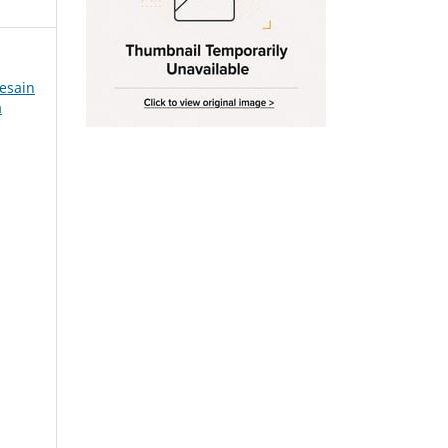
Desain
a