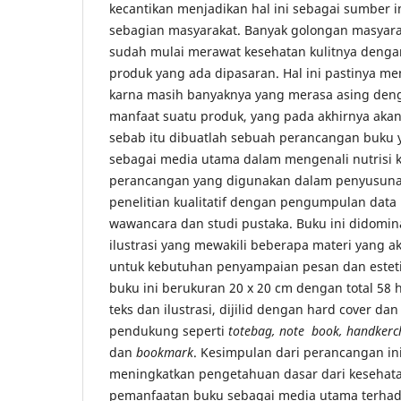
kecantikan menjadikan hal ini sebagai sumber i
sebagian masyarakat. Banyak golongan masyara
sudah mulai merawat kesehatan kulitnya deng
produk yang ada dipasaran. Hal ini pastinya me
karna masih banyaknya yang merasa asing de
manfaat suatu produk, yang pada akhirnya akan 
sebab itu dibuatlah sebuah perancangan buku 
sebagai media utama dalam mengenali nutrisi k
perancangan yang digunakan dalam penyusunan
penelitian kualitatif dengan pengumpulan data 
wawancara dan studi pustaka. Buku ini didomin
ilustrasi yang mewakili beberapa materi yang a
untuk kebutuhan penyampaian pesan dan esteti
buku ini berukuran 20 x 20 cm dengan total 58 h
teks dan ilustrasi, dijilid dengan hard cover dan 
pendukung seperti
totebag, note book, handkerc
dan
bookmark
. Kesimpulan dari perancangan in
meningkatkan pengetahuan dasar dari kesehatan
pemanfaatan buku sebagai media utama terha