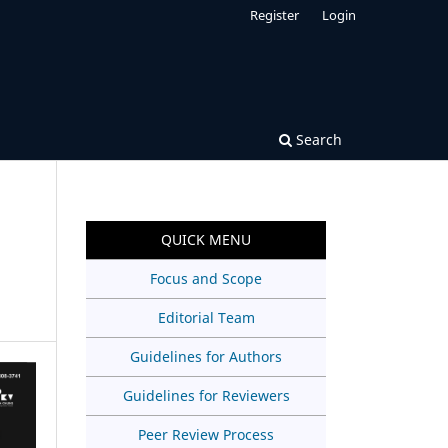
Register
Login
Search
QUICK MENU
Focus and Scope
Editorial Team
Guidelines for Authors
Guidelines for Reviewers
Peer Review Process