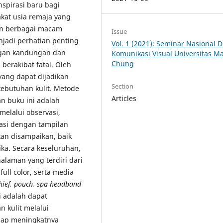
nspirasi baru bagi
kat usia remaja yang
an berbagai macam
Issue
njadi perhatian penting
Vol. 1 (2021): Seminar Nasional 
ngan kandungan dan
Komunikasi Visual Universitas M
Chung
berakibat fatal. Oleh
yang dapat dijadikan
Section
ebutuhan kulit. Metode
Articles
 buku ini adalah
melalui observasi,
asi dengan tampilan
kan disampaikan, baik
ka. Secara keseluruhan,
alaman yang terdiri dari
full color, serta media
hief, pouch, spa headband
i adalah dapat
 kulit melalui
dap meningkatnya