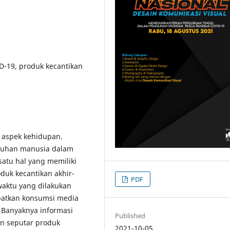
ID-19, produk kecantikan
i aspek kehidupan.
tuhan manusia dalam
atu hal yang memiliki
duk kecantikan akhir-
PDF
waktu yang dilakukan
batkan konsumsi media
 Banyaknya informasi
Published
an seputar produk
2021-10-05