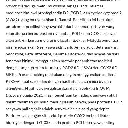
odoratum
) diduga memiliki khasiat sebagai anti-inflamasi.
mediator kimiawi prostaglandin D2 (PGD2) dan cyclooxygenase 2
(COX2), yang menyebabkan inflamasi. Penelitian ini bertujuan
untuk memprediksi senyawa aktif dari Tanaman kirinyuh yang
yang diduga berpotensi menghambat PGD2 dan COX2 sebagai
agen anti-inflamasi melalui molecular
docking
. Metode penelitian
ini menggunakan 6 senyawa aktif yaitu Anisic acid, Beta-amyrin,
odoratine, Beta-sitosterol, Gamma-sitosterol, dan acacetine dari
tanaman kirinyu menggunakan metode penambatan molekul
dengan target protein termasuk PGD2 (ID: 1S2A) dan COX2 (ID:
5IKR). Proses docking dilakukan dengan menggunakan aplikasi
PyRX-Virtual screening dengan hasil nilai
binding affinity
dan
%similarity
. Hasilnya divisualisasikan dalam aplikasi BIOVIA
Discovery Studio
2021. Hasil penelitian terhadap 6 senyawa aktif
dalam tanaman kirinyuh menunjukkan bahwa, pada protein COX2
senyawa paling baik adalah senyawa anisic acid yang dapat
Berinteraksi dengan situs aktif protein COX2 melalui ikatan
hidrogen dengan TYR385. pada protein PGD2 senyawa paling